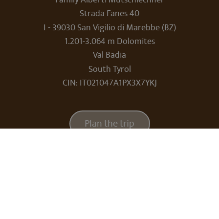
Strada Fanes 40
I - 39030 San Vigilio di Marebbe (BZ)
1.201-3.064 m Dolomites
Val Badia
South Tyrol
frontend[PHPSESSID]
www.aquabadcortina.it
1 mont
CIN: IT021047A1PX3X7YKJ
Plan the trip