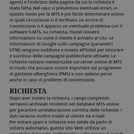
agent) e l'indirizzo della pagina da cui la richiesta è
stata fatta. Nel caso si presentino eventuali errori, in
questo modo per la MTS è più facile determinare online
in quali circostanze si è verificato un errore di
trasmissione o è apparso un eventuale problema con il
software S-MTS. Su richiesta, l'hotel riceverà
informazioni su come il cliente è arrivato al sito. Le
frontend[PHPSESSID]
www.aquabadcortina.it
1 mese
informazioni di Google sulle campagne (parametri
UTM) vengono suddivise e inviate all'hotel per misurare
il successo delle campagne pubblicitarie attivate. Le
richieste restano memorizzate sui server online di MTS
in modo che possano essere importate dai programmi
di gestione alberghiera (PMS) e non vadano perse
anche in caso di problemi di connessione.
RICHIESTA
Dopo aver inviato la richiesta, i campi completati
verranno archiviati residenti nel database MTS online
per garantire un'elaborazione corretta delle richieste. I
dati saranno inoltre inviati al cliente via e-mail.
Per evitare spam e richieste non valide da parte di
sistemi automatici, questo sito Web utilizza un