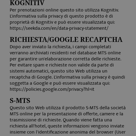
KOGNITIV
Per prenotazioni online questo sito utilizza Kognitiv.
frontend[language]
www.aquabadcortina.it
1 mese
L'informativa sulla privacy di questo prodotto è di
proprietà di Kognitiv e può essere visualizzata qui:
https://seekda.com/en/data-privacy-statement/
PHPSESSID
Session
PHP.net
RICHIESTA/GOOGLE RECAPTCHA
www.aquabadcortina.it
Dopo aver inviato la richiesta, i campi completati
verranno archiviati residenti nel database MTS online
per garantire un'elaborazione corretta delle richieste.
Per evitare spam e richieste non valide da parte di
sistemi automatici, questo sito Web utilizza un
recaptcha di Google. L'informativa sulla privacy è quindi
soggetta a Google e può essere visualizzata qui:
https://policies.google.com/privacy?hl=it
S-MTS
Questo sito Web utilizza il prodotto S-MTS della società
Google Privacy Policy
MTS online per la presentazione di offerte, camere e la
trasmissione di richieste.
Quando viene fatta una
richiesta all'hotel, queste informazioni vengono inviate
insieme con l'identificazione anonima del browser (User