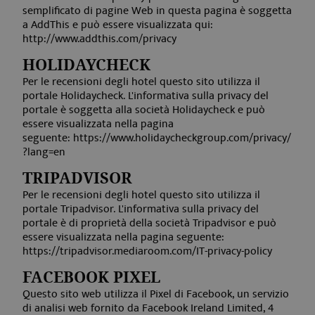
semplificato di pagine Web in questa pagina è soggetta
_gat_UA-5234520-
.aquabadcortina.it
52
Si tra
a AddThis e può essere visualizzata qui:
2
secondi
cookie
http://www.addthis.com/privacy
patte
impos
Googl
HOLIDAYCHECK
Analyt
Per le recensioni degli hotel questo sito utilizza il
l'ele
patter
portale Holidaycheck. L'informativa sulla privacy del
nome 
portale è soggetta alla società Holidaycheck e può
il nu
essere visualizzata nella pagina
identi
univo
seguente: https://www.holidaycheckgroup.com/privacy/
smts_entrypage
www.aquabadcortina.it
7 giorni
dell'a
?lang=en
del si
cui si 
È una
TRIPADVISOR
del co
Per le recensioni degli hotel questo sito utilizza il
utiliz
limita
portale Tripadvisor. L'informativa sulla privacy del
quanti
portale è di proprietà della società Tripadvisor e può
smts_referrer
www.aquabadcortina.it
7 giorni
regist
essere visualizzata nella pagina seguente:
Google
Web a
https://tripadvisor.mediaroom.com/IT-privacy-policy
traffic
FACEBOOK PIXEL
WEIU3SASDIO
static.seekda.com
Sessione
Deter
quale
Questo sito web utilizza il Pixel di Facebook, un servizio
del se
di analisi web fornito da Facebook Ireland Limited, 4
dietro 