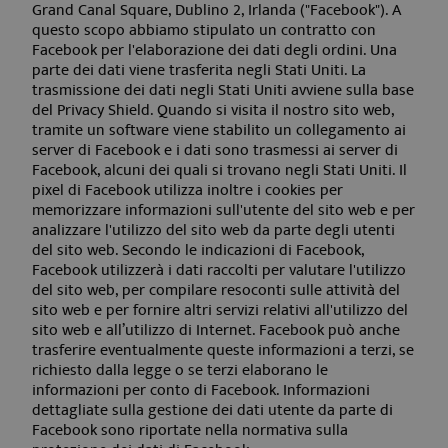
Grand Canal Square, Dublino 2, Irlanda ("Facebook"). A
bilan
del ca
questo scopo abbiamo stipulato un contratto con
elabo
Facebook per l'elaborazione dei dati degli ordini. Una
YSC
Sessione
richie
Google LLC
parte dei dati viene trasferita negli Stati Uniti. La
.youtube.com
_gid
1 giorno
Quest
Google LLC
trasmissione dei dati negli Stati Uniti avviene sulla base
.aquabadcortina.it
è imp
del Privacy Shield. Quando si visita il nostro sito web,
Googl
tramite un software viene stabilito un collegamento ai
Analyt
Memor
server di Facebook e i dati sono trasmessi ai server di
aggio
Facebook, alcuni dei quali si trovano negli Stati Uniti. Il
valor
pixel di Facebook utilizza inoltre i cookies per
per o
pagina
memorizzare informazioni sull'utente del sito web e per
e vie
analizzare l'utilizzo del sito web da parte degli utenti
utiliz
del sito web. Secondo le indicazioni di Facebook,
conta
tenere
Facebook utilizzerà i dati raccolti per valutare l'utilizzo
delle
del sito web, per compilare resoconti sulle attività del
visual
sito web e per fornire altri servizi relativi all'utilizzo del
di pag
sito web e all’utilizzo di Internet. Facebook può anche
_ga_BX3GRVHWR2
.aquabadcortina.it
2 anni
Quest
trasferire eventualmente queste informazioni a terzi, se
è util
richiesto dalla legge o se terzi elaborano le
Googl
Analyt
informazioni per conto di Facebook. Informazioni
mante
dettagliate sulla gestione dei dati utente da parte di
stato 
Facebook sono riportate nella normativa sulla
sessi