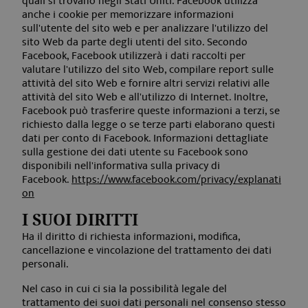
quali si trovano negli Stati Uniti. Facebook utilizza
dati d
anche i cookie per memorizzare informazioni
visitat
sull'utente del sito web e per analizzare l'utilizzo del
sessio
sito Web da parte degli utenti del sito. Secondo
campa
i rapp
Facebook, Facebook utilizzerà i dati raccolti per
analisi
valutare l'utilizzo del sito Web, compilare report sulle
attività del sito Web e fornire altri servizi relativi alle
DEVICE_INFO
6 mesi
Deter
YouTube
.youtube.com
quale
attività del sito Web e all'utilizzo di Internet. Inoltre,
del se
Facebook può trasferire queste informazioni a terzi, se
dietro 
richiesto dalla legge o se terze parti elaborano questi
bilan
del ca
dati per conto di Facebook. Informazioni dettagliate
elabo
sulla gestione dei dati utente su Facebook sono
richie
disponibili nell'informativa sulla privacy di
Facebook.
https://www.facebook.com/privacy/explanati
on
I SUOI DIRITTI
Ha il diritto di richiesta informazioni, modifica,
cancellazione e vincolazione del trattamento dei dati
personali.
Nel caso in cui ci sia la possibilità legale del
trattamento dei suoi dati personali nel consenso stesso