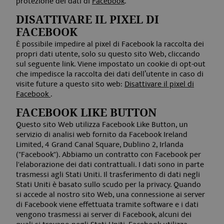
protezione dei dati di
Facebook
.
_ga
2 anni
Ques
Google LLC
.aquabadcortina.it
di coo
DISATTIVARE IL PIXEL DI
assoc
Googl
FACEBOOK
Unive
È possibile impedire al pixel di Facebook la raccolta dei
Analyt
un
propri dati utente, solo su questo sito Web, cliccando
aggio
sul seguente link. Viene impostato un cookie di opt-out
signif
che impedisce la raccolta dei dati dell’utente in caso di
serviz
analis
visite future a questo sito web
:
Disattivare il pixel di
comu
Facebook
.
utiliz
Googl
cooki
FACEBOOK LIKE BUTTON
utiliz
Questo sito Web utilizza Facebook Like Button, un
disti
servizio di analisi web fornito da Facebook Ireland
utenti
asseg
Limited, 4 Grand Canal Square, Dublino 2, Irlanda
nume
("Facebook"). Abbiamo un contratto con Facebook per
gener
l'elaborazione dei dati contrattuali. I dati sono in parte
modo 
come
trasmessi agli Stati Uniti. Il trasferimento di dati negli
identi
Stati Uniti è basato sullo scudo per la privacy. Quando
del cl
si accede al nostro sito Web, una connessione ai server
inclus
richie
di Facebook viene effettuata tramite software e i dati
pagin
vengono trasmessi ai server di Facebook, alcuni dei
sito e
per ca