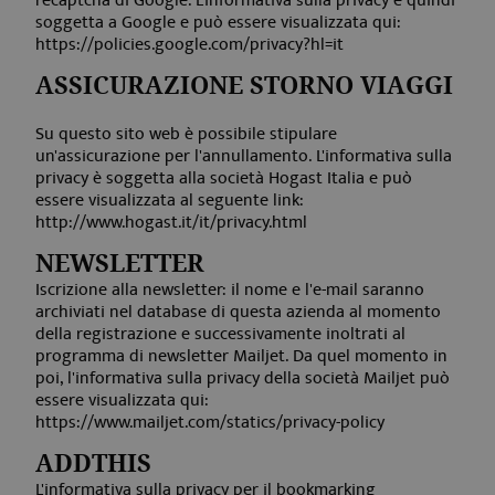
recaptcha di Google. L'informativa sulla privacy è quindi
soggetta a Google e può essere visualizzata qui:
https://policies.google.com/privacy?hl=it
ASSICURAZIONE STORNO VIAGGI
Su questo sito web è possibile stipulare
un'assicurazione per l'annullamento. L'informativa sulla
privacy è soggetta alla società Hogast Italia e può
essere visualizzata al seguente link:
http://www.hogast.it/it/privacy.html
NEWSLETTER
Iscrizione alla newsletter: il nome e l'e-mail saranno
archiviati nel database di questa azienda al momento
Fornitore /
Nome
Scadenza
Descr
della registrazione e successivamente inoltrati al
Nome
Dominio
Fornitore / Dominio
Scadenza
programma di newsletter Mailjet. Da quel momento in
SDLKJWIUDKIJS
VISITOR_INFO1_LIVE
cloud.seekda.com
Sessione
6 mesi
Deter
Google LLC
poi, l'informativa sulla privacy della società Mailjet può
.youtube.com
quale
essere visualizzata qui:
del se
https://www.mailjet.com/statics/privacy-policy
dietro 
bilan
del ca
ADDTHIS
elabo
L'informativa sulla privacy per il bookmarking
richie