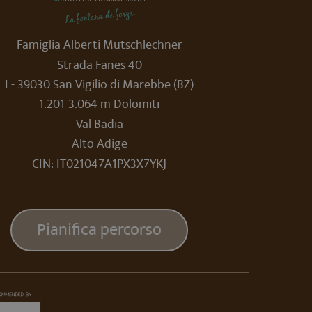
ul linguaggio PHP. Si
izzato per mantenere le
nte è un numero generato
lizzato può essere
Famiglia Alberti Mutschlechner
io è mantenere uno stato
Strada Fanes 40
ul linguaggio PHP. Si
I - 39030 San Vigilio di Marebbe (BZ)
izzato per mantenere le
ito è un numero generato
1.201-3.064 m Dolomiti
lizzato può essere
è il mantenimento dello
Val Badia
e.
Alto Adige
CIN: IT021047A1PX3X7YKJ
anciamento del carico
enere traccia delle
Pianifica percorso
 incorporati nei siti; può
web sta utilizzando la
Google Analytics, in cui
 di Youtube.
entificativo univoco
a variante del cookie _gat
viata all'hotel in caso
i da Google su siti Web ad
ito web in cui è integrato