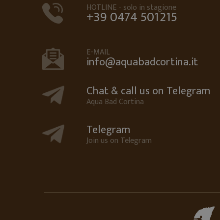
PHPSESSID
HOTLINE - solo in stagione
+39 0474 501215
E-MAIL
frontend[PHPSESSID]
info@aquabadcortina.it
Google Priv
Chat & call us on Telegram
Aqua Bad Cortina
Telegram
For
Nome
Join us on Telegram
Nome
Do
F
SDLKJWIUDKIJS
VISITOR_INFO1_LIVE
cl
G
_gat_UA-5234520-
.aq
2
smts_entrypage
smts_referrer