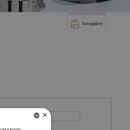
Fotogallery
×
avigazione.