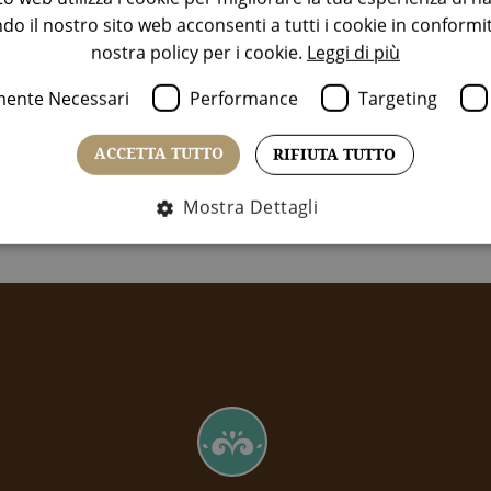
ndo il nostro sito web acconsenti a tutti i cookie in conformi
nostra policy per i cookie.
Leggi di più
mente Necessari
Performance
Targeting
ACCETTA TUTTO
RIFIUTA TUTTO
Mostra Dettagli
Strettamente necessari
Performance
Targeting
Funzionalità
ssari consentono le funzionalità principali del sito web come l'accesso dell'utent
non può essere utilizzato correttamente senza i cookie strettamente necessari.
Fornitore / Dominio
Scadenza
Descrizione
www.aquabadcortina.it
1 mese
Stringa che descrive la lingua del fronte
www.aquabadcortina.it
1 mese
Stringa che descrive la lingua del fronte