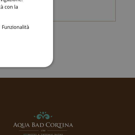
GERMAN
tà con la
ENGLISH
ITALIAN
Funzionalità
e e la gestione
nd.
nd.