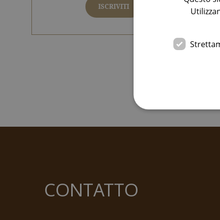
ISCRIVITI
Utilizza
Stretta
I cookie strettamente nece
dell'account. Il sito web 
Nome
CONTATTO
frontend[syslanguage]
frontend[language]