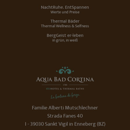
NachtRuhe. EntSpannen
frontend[syslanguage]
www.aquabadcortina.it
1 Mon
Werte und Preise
Thermal Bäder
frontend[language]
www.aquabadcortina.it
1 Mon
Thermal Wellness & Selfness
BergGeist er-leben
PHPSESSID
Sessi
PHP.net
www.aquabadcortina.it
in grün, in weiß
Familie Alberti Mutschlechner
Strada Fanes 40
frontend[PHPSESSID]
www.aquabadcortina.it
1 Mon
I - 39030 Sankt Vigil in Enneberg (BZ)