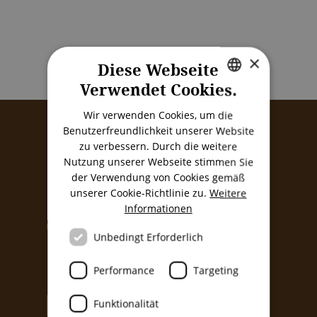
×
Diese Webseite
Verwendet Cookies.
GERMAN
Wir verwenden Cookies, um die
ENGLISH
Benutzerfreundlichkeit unserer Website
zu verbessern. Durch die weitere
ITALIAN
Nutzung unserer Webseite stimmen Sie
KONTAKT
der Verwendung von Cookies gemäß
unserer Cookie-Richtlinie zu.
Weitere
Informationen
URLAUBSHOTLINE - nur in der Saison
+39 0474 501215
Unbedingt Erforderlich
Performance
Targeting
E-MAIL
info@aquabadcortina.it
Funktionalität