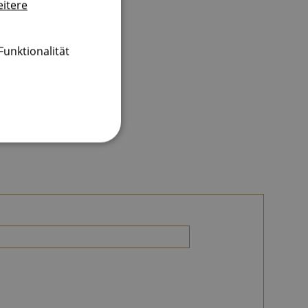
itere
ITALIAN
erience
Funktionalität
nmeldung und die
wendet werden.
d-Sprache.
d-Sprache.
rt wird, die auf der