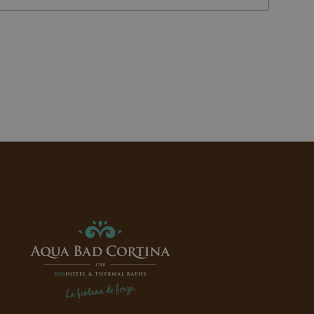
 allgemeine Kennung, die
svariablen verwendet
um eine zufällig
wie sie verwendet wird,
gutes Beispiel ist jedoch
 für einen Benutzer
he PHP basieren,
sich um eine allgemeine
zungsvariablen des
weise handelt es sich
hl. Wie sie verwendet
 sein, aber ein gutes
es eingeloggten Status
.
 dem Load Balancer
t, um die
eingebettete Youtube-
timmen, ob der Website-
s Cookie vom Typ Muster,
er Youtube-Oberfläche
ndeutige
enthält, auf die es sich