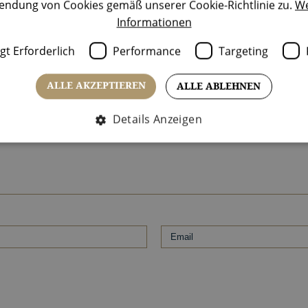
endung von Cookies gemäß unserer Cookie-Richtlinie zu.
We
Informationen
ciAsa 2020
Dolomiti Superski Exp
t Erforderlich
Performance
Targeting
ALLE AKZEPTIEREN
ALLE ABLEHNEN
Details Anzeigen
Unbedingt erforderlich
Performance
Targeting
Funktionalität
Cookies ermöglichen wesentliche Kernfunktionen der Website wie die Benutzera
e unbedingt erforderlichen Cookies kann die Website nicht ordnungsgemäß ver
Anbieter / Domäne
Ablaufdatum
Beschreibung
www.aquabadcortina.it
1 Monat
String zur Beschreibung der Fronten
www.aquabadcortina.it
1 Monat
String zur Beschreibung der Fronten
Session
Cookie, das von Anwendungen generie
PHP.net