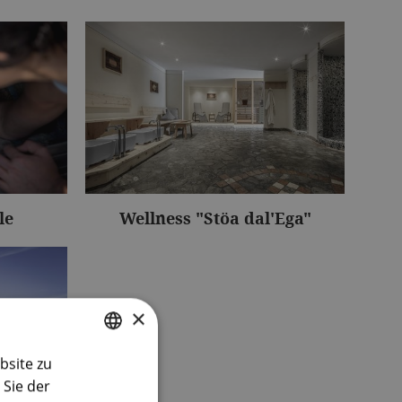
le
Wellness "Stöa dal'Ega"
×
bsite zu
GERMAN
Sie der
ENGLISH