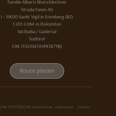
Familie Alberti Mutschlechner
_gat-Cookies, mit der die
im Falle einer Anfrage an
rsaufkommen
Strada Fanes 40
er Website, in die S-MTS
I - 39030 Sankt Vigil in Enneberg (BZ)
 dem Load Balancer
age an das Hotel gesendet
1.201-3.064 m Dolomiten
zt. Es speichert und
t, um Ansichten
Val Badia / Gadertal
esuchte Seite und wird
 verwendet.
Südtirol
wendet, um den
CIN: IT021047A1PX3X7YKJ
nalytics verknüpft. Dies
gsten verwendeten
ird verwendet, um
ine zufällig generierte
Route planen
n jeder
nd wird zur Berechnung
für die Site-
 dem Load Balancer
.Nr. IT01171820218
Datenschutz
Impressum
Cookies