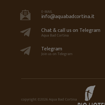
smts_entrypage
E-MAIL
smts_referrer
info@aquabadcortina.it
WEIU3SASDIO
st
_gid
YSC
Go
G
Chat & call us on Telegram
.aq
Aqua Bad Cortina
_ga_BX3GRVHWR2
.aq
Telegram
_ga
Go
Join us on Telegram
.aq
DEVICE_INFO
Yo
.y
copyright ©2026 Aqua Bad Cortina