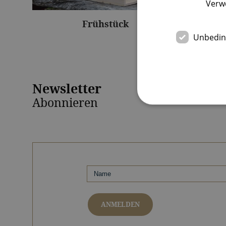
Verw
Frühstück
Unbeding
Newsletter
Abonnieren
Unbedingt erforderliche 
Kontoverwaltung. Ohne di
Name
frontend[syslanguage]
ANMELDEN
frontend[language]
PHPSESSID