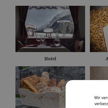
Hotel
A
Wir ver
verbess